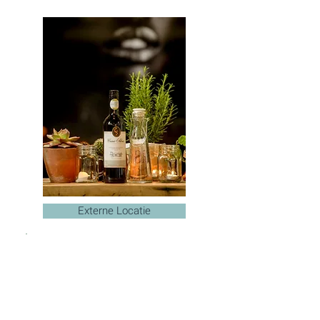
Externe Locatie
Gebruik ons netwerk
en expertise
op een locatie naar
wens