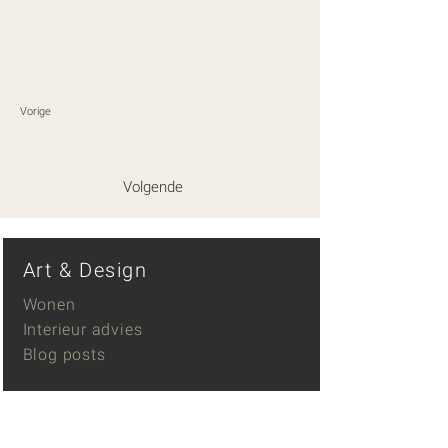
Vorige
Volgende
Art & Design
Wonen
Interieur advies
Blog posts
Kunst catalogus
Kunst aan jouw muur