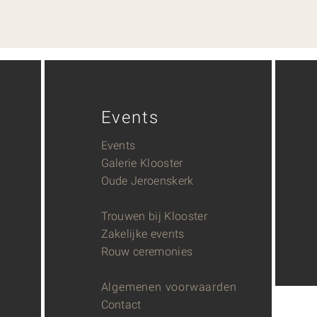
Events
Events
Galerie Klooster
Oude Jeroenskerk
Trouwen bij Klooster
Zakelijke events
Rouw ceremonies
Algemenen voorwaarden
Contact