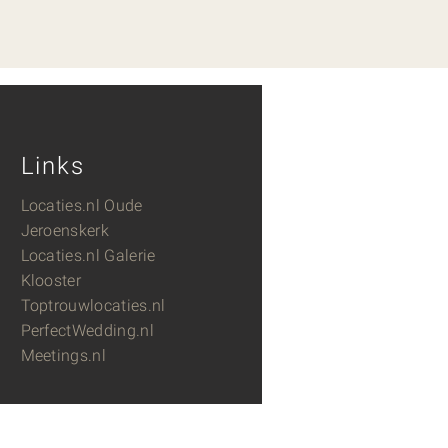
Links
Locaties.nl Oude
Jeroenskerk
Locaties.nl Galerie
Klooster
Toptrouwlocaties.nl
PerfectWedding.nl
Meetings.nl