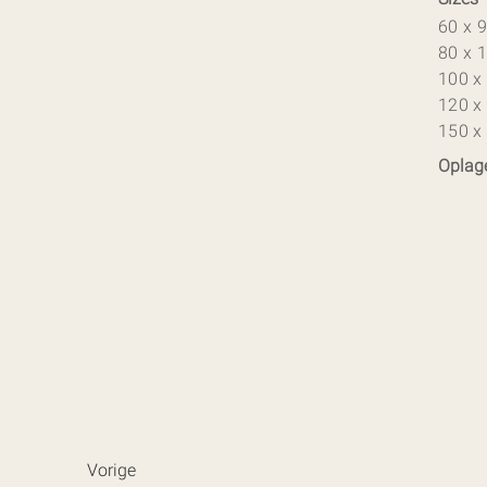
60 x 
80 x 
100 x
120 x
150 x
Oplag
Vorige