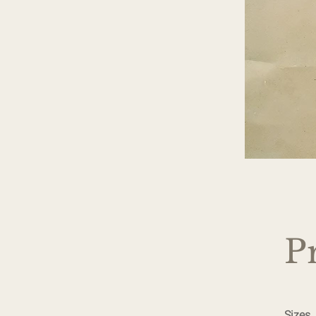
P
Sizes