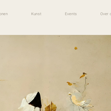
onen
Kunst
Events
Over 