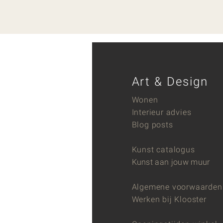
Art & Design
Wonen
Interieur advies
Blog posts
Kunst catalogus
Kunst aan jouw muur
Algemene voorwaarden
Werken bij Klooster