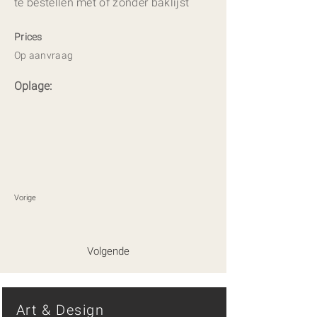
te bestellen met of zonder baklijst
Prices
Op aanvraag
Oplage:
Vorige
Volgende
Art & Design