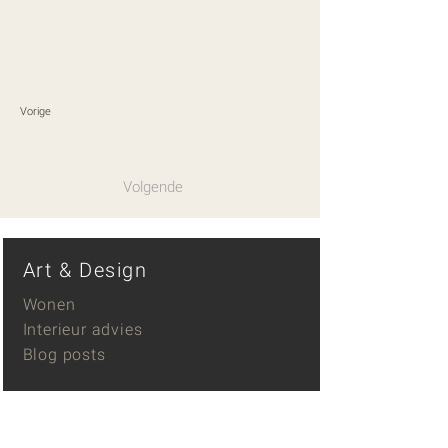
Vorige
Volgende
Art & Design
Wonen
Interieur advies
Blog posts
Kunst catalogus
Kunst aan jouw muur