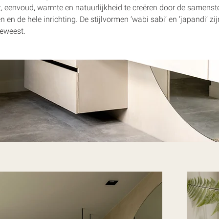
t, eenvoud, warmte en natuurlijkheid te creëren door de samenste
en en de hele inrichting. De stijlvormen ‘wabi sabi’ en ‘japandi’ zi
geweest.