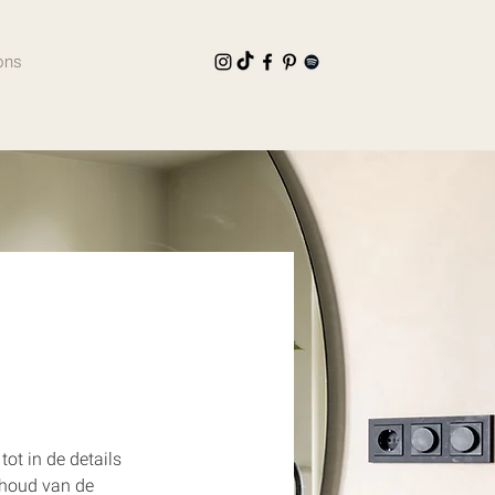
ons
ot in de details 
ehoud van de 