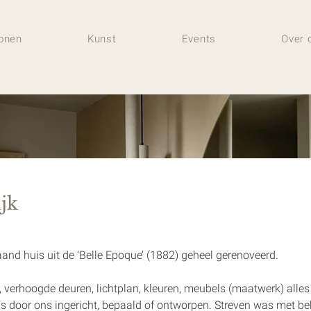
onen
Kunst
Events
Over 
jk
and huis uit de ‘Belle Epoque’ (1882) geheel gerenoveerd.
n, verhoogde deuren, lichtplan, kleuren, meubels (maatwerk) alles t
is door ons ingericht, bepaald of ontworpen. Streven was met b